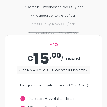
* Domein + webhosting twv €90/jaar
** Pagebuilder twv €100/jaar
*** SEO plugin twv €50/jaar
**** Vertaal plugin twv €90/jaar
Pro
15
,00
€
/ maand
+ EENMALIG €249 OPSTARTKOSTEN
Jaarlijks vooraf gefactureerd (€180/jaar)
Domein + webhosting