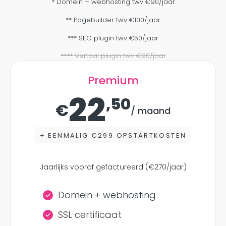
* Domein + webhosting twv €90/jaar
** Pagebuilder twv €100/jaar
*** SEO plugin twv €50/jaar
**** Vertaal plugin twv €90/jaar
Premium
22
,50
€
/ maand
+ EENMALIG €299 OPSTARTKOSTEN
Jaarlijks vooraf gefactureerd (€270/jaar)
Domein + webhosting
SSL certificaat